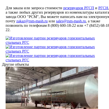
Для заказа или запроса стоимости
резервуаров РГСП
и
РГСН
а также любых других резервуаров из номенклатуры каталог
завода ООО "РСМ", Вы можете написать нам на электронну
почту
zakaz@rsm-mash.ru
или
sales@rsm-mash.ru
, а также
позвонить по телефонам 8 (800)
600-18-22
или
+7 (8452) 68-1
22.
Другие объекты