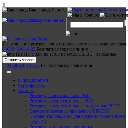
]]
Ваш город:
Барнаул
Карта поста
zakaz@rsm-mash.ru
Изготовление резервуаров и строительство резервуарных парко
8 (800) 600-18-22
Бесплатная горячая линия
ПН-ПТ с 8.00 до 17.00 по МСК СБ, ВС - выходные
Оставить запрос
8 (800) 600-18-22
Бесплатная горячая линия
О предприятии
Сертификаты
Каталог
Резервуары вертикальные РВС
Резервуары горизонтальные РГС
Резервуары горизонтальные подземные РГСП
Емкости подземные дренажные ЕП/ЕПП
Сосуды (газгольдеры) для хранения сжиженного
газа СУГ
Резервуары и сосуды двустенные