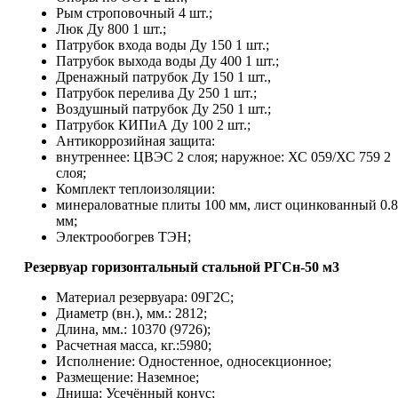
Рым строповочный 4 шт.;
Люк Ду 800 1 шт.;
Патрубок входа воды Ду 150 1 шт.;
Патрубок выхода воды Ду 400 1 шт.;
Дренажный патрубок Ду 150 1 шт.,
Патрубок перелива Ду 250 1 шт.;
Воздушный патрубок Ду 250 1 шт.;
Патрубок КИПиА Ду 100 2 шт.;
Антикоррозийная защита:
внутреннее: ЦВЭС 2 слоя; наружное: ХС 059/ХС 759 2
слоя;
Комплект теплоизоляции:
минераловатные плиты 100 мм, лист оцинкованный 0.8
мм;
Электрообогрев ТЭН;
Резервуар горизонтальный стальной РГСн-50 м3
Материал резервуара: 09Г2С;
Диаметр (вн.), мм.: 2812;
Длина, мм.: 10370 (9726);
Расчетная масса, кг.:5980;
Исполнение: Одностенное, односекционное;
Размещение: Наземное;
Днища: Усечённый конус;