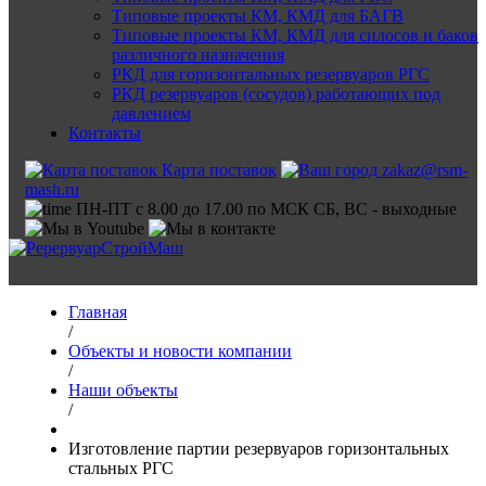
Типовые проекты КМ, КМД для БАГВ
Типовые проекты КМ, КМД для силосов и баков
различного назначения
РКД для горизонтальных резервуаров РГС
РКД резервуаров (сосудов) работающих под
давлением
Контакты
Карта поставок
zakaz@rsm-
mash.ru
ПН-ПТ с 8.00 до 17.00 по МСК СБ, ВС - выходные
Главная
/
Объекты и новости компании
/
Наши объекты
/
Изготовление партии резервуаров горизонтальных
стальных РГС