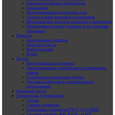
Баки-аккумуляторы горячей воды
Сепараторы
Воздухосборники и ресиверы газа
Силосы и баки различного назначения
Металлические колодцы различного назначения
Металлоконструкции (типовые и по чертежам
Заказчика)
Объекты
Выполненные объекты
Новости отрасли
Карта поставок
Видео
Услуги
Предпроектная подготовка
Проектирование резервуаров и резервуарных
парков
Строительно-монтажные работы
Доставка резервуаров и резервуарного
оборудования
Опросные листы
Техническая документация
Статьи
Словарь терминов
Отраслевые стандарты ГОСТ, ТУ, СНИП
Типовые проекты КМ, КМД для РВС